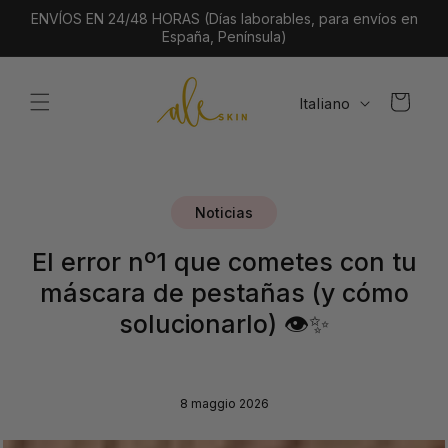
Vai
ENVÍOS EN 24/48 HORAS (Días laborables, para envíos en
direttamente
España, Península)
ai contenuti
L
Carrello
Italiano
i
n
g
u
Noticias
a
El error nº1 que cometes con tu
máscara de pestañas (y cómo
solucionarlo) 👁️✨
8 maggio 2026