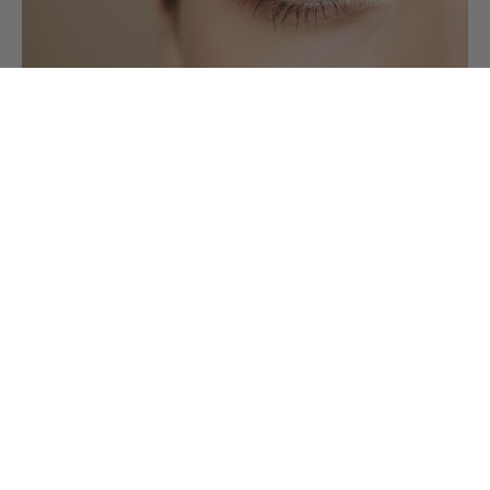
3 AGO 2026
Mi rutina de pestañas: cómo consigo un efecto
natural que dura todo el día
Las pestañas pueden cambiar por completo un maquillaje.
Incluso en esos días en los que solo llevas protector solar y
un poco de corrector, una buena máscara de pestañas
aporta...
Leer entrada completa