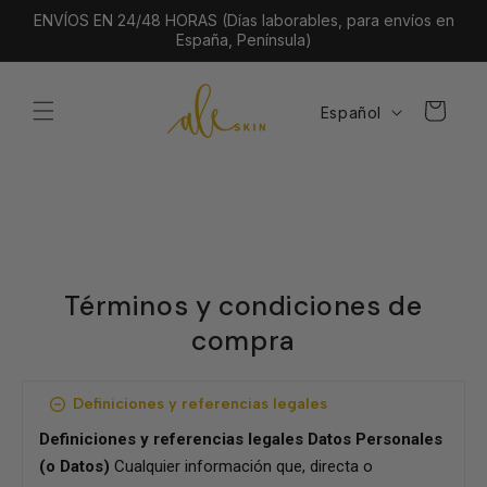
Ir
ENVÍOS EN 24/48 HORAS (Días laborables, para envíos en
directamente
España, Península)
al contenido
I
Carrito
Español
d
i
o
m
a
Términos y condiciones de
compra
Definiciones y referencias legales
Definiciones y referencias legales Datos Personales
(o Datos)
Cualquier información que, directa o