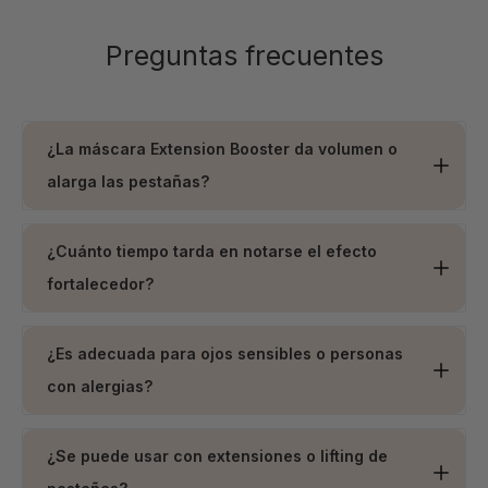
Preguntas frecuentes
¿La máscara Extension Booster da volumen o
alarga las pestañas?
Ambas. Su fórmula está diseñada para alargar
visiblemente las pestañas desde la primera aplicación, a
¿Cuánto tiempo tarda en notarse el efecto
la vez que aporta volumen gracias a su cepillo de
fortalecedor?
precisión y activos fortalecedores.
El efecto visual es inmediato, pero el fortalecimiento de
las pestañas se nota con el uso constante: muchas
¿Es adecuada para ojos sensibles o personas
clientas reportan pestañas más fuertse y densas en 2 a
con alergias?
4 semanas.
Sí. Nuestra fórmula está testada dermatológicamente y
oftalmológicamente, sin parabenos, fragancias ni
¿Se puede usar con extensiones o lifting de
ingredientes agresivos. Es ideal para ojos sensibles o