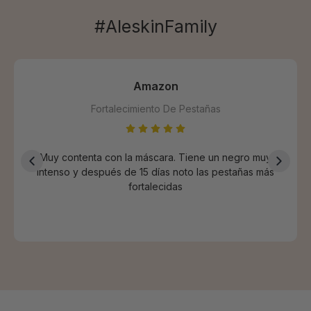
#AleskinFamily
Amazon
Fortalecimiento De Pestañas
Muy contenta con la máscara. Tiene un negro muy
Lo 
intenso y después de 15 días noto las pestañas más
m
fortalecidas
ver
me 
gr
cuan
es
Si s