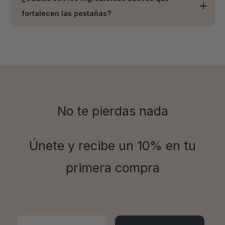
¿Cuáles son los ingredientes activos que
fortalecen las pestañas?
Nuestra fórmula contiene péptidos, pantenol y extractos
naturales como el de ortiga y bambú, que nutren y
estimulan el crecimiento saludable de las pestañas.
No te pierdas nada
Únete y recibe un 10% en tu
primera compra
Email