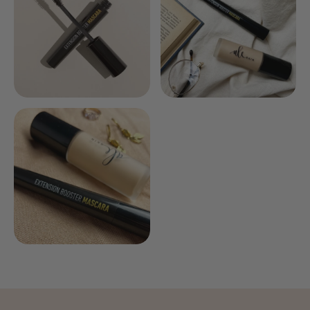
máscara de pestañas vegana sin silicona en el INCI:
Aqua, CI 77499, Candelilla cera, Copernicia cerifera cera,
Glycerin, Pullulan, Stearic acid, Synthetic beeswax,
Glyceryl stearate, Silica, Polyvinyl alcohol, Simmondsia
chinensis seed oil, Ethylhexylglycerin, Sodium
dehydroacetate, Caprylyl glycol, Sorbitol, Lecithin, Oryza
sativa starch, Xanthan gum, Panthenol, Tocopheryl
acetate, Sodium hydroxide, Dipropylene glycol, Glyceryl
caprylate, Tocopherol, Sodium stearate, Biotinoyl
tripeptide-1.