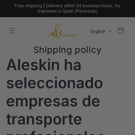
Skip to
Free shipping | Delivery within 24 business hours, for
content
shipments in Spain (Peninsula).
L
Cart
English
a
n
Shipping policy
g
Aleskin ha
u
a
g
seleccionado
e
empresas de
transporte