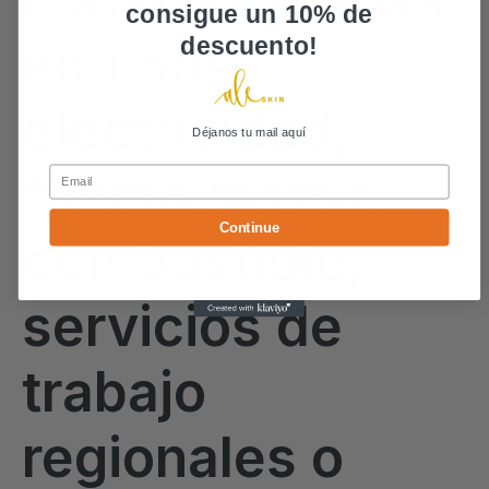
consigue un 10% de
descuento!
equipos,
electricidad,
Déjanos tu mail aquí
fuerza motriz,
Email
Continue
combustible,
servicios de
trabajo
regionales o